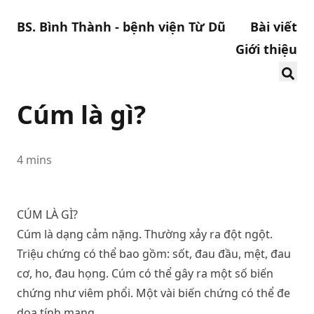
BS. Bình Thành - bệnh viện Từ Dũ
Bài viết
Giới thiệu
Cúm là gì?
4 mins
CÚM LÀ GÌ?
Cúm là dạng cảm nặng. Thường xảy ra đột ngột.
Triệu chứng có thể bao gồm: sốt, đau đầu, mệt, đau
cơ, ho, đau họng. Cúm có thể gây ra một số biến
chứng như viêm phổi. Một vài biến chứng có thể đe
dọa tính mạng