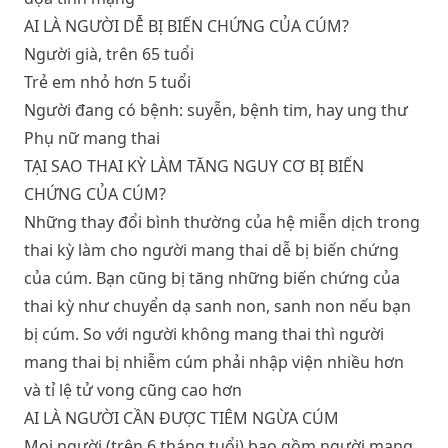
AI LÀ NGƯỜI DỄ BỊ BIẾN CHỨNG CỦA CÚM?
Người già, trên 65 tuổi
Trẻ em nhỏ hơn 5 tuổi
Người đang có bệnh: suyễn, bệnh tim, hay ung thư
Phụ nữ mang thai
TẠI SAO THAI KỲ LÀM TĂNG NGUY CƠ BỊ BIẾN
CHỨNG CỦA CÚM?
Những thay đổi bình thường của hệ miễn dịch trong
thai kỳ làm cho người mang thai dễ bị biến chứng
của cúm. Bạn cũng bị tăng những biến chứng của
thai kỳ như chuyển dạ sanh non, sanh non nếu bạn
bị cúm. So với người không mang thai thì người
mang thai bị nhiễm cúm phải nhập viện nhiều hơn
và tỉ lệ tử vong cũng cao hơn
AI LÀ NGƯỜI CẦN ĐƯỢC TIÊM NGỪA CÚM
Mọi người (trên 6 tháng tuổi) bao gồm người mang