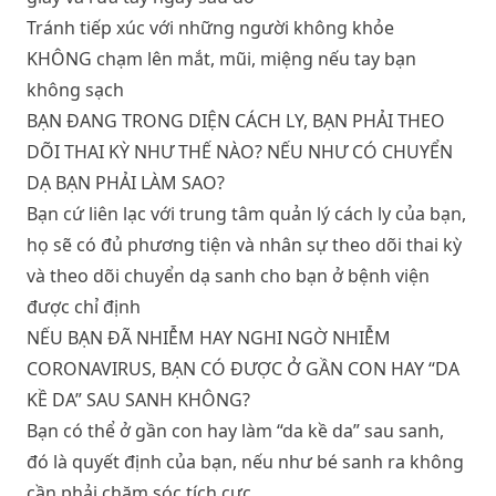
Tránh tiếp xúc với những người không khỏe
KHÔNG chạm lên mắt, mũi, miệng nếu tay bạn
không sạch
BẠN ĐANG TRONG DIỆN CÁCH LY, BẠN PHẢI THEO
DÕI THAI KỲ NHƯ THẾ NÀO? NẾU NHƯ CÓ CHUYỂN
DẠ BẠN PHẢI LÀM SAO?
Bạn cứ liên lạc với trung tâm quản lý cách ly của bạn,
họ sẽ có đủ phương tiện và nhân sự theo dõi thai kỳ
và theo dõi chuyển dạ sanh cho bạn ở bệnh viện
được chỉ định
NẾU BẠN ĐÃ NHIỄM HAY NGHI NGỜ NHIỄM
CORONAVIRUS, BẠN CÓ ĐƯỢC Ở GẦN CON HAY “DA
KỀ DA” SAU SANH KHÔNG?
Bạn có thể ở gần con hay làm “da kề da” sau sanh,
đó là quyết định của bạn, nếu như bé sanh ra không
cần phải chăm sóc tích cực.